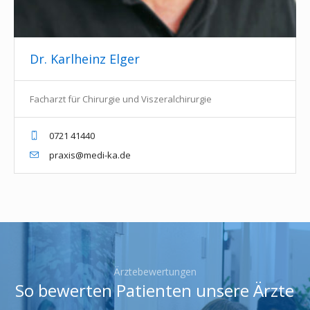
Dr. Karlheinz Elger
Facharzt für Chirurgie und Viszeralchirurgie
0721 41440
praxis@medi-ka.de
Ärztebewertungen
So bewerten Patienten unsere Ärzte